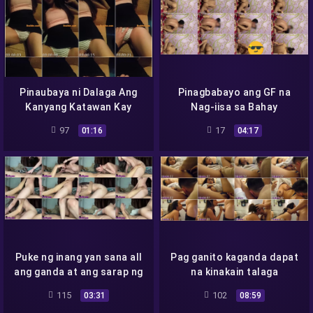
Pinaubaya ni Dalaga Ang
Pinagbabayo ang GF na
Kanyang Katawan Kay
Nag-iisa sa Bahay
Bespren
97
17
01:16
04:17
Puke ng inang yan sana all
Pag ganito kaganda dapat
ang ganda at ang sarap ng
na kinakain talaga
Chix
115
102
03:31
08:59